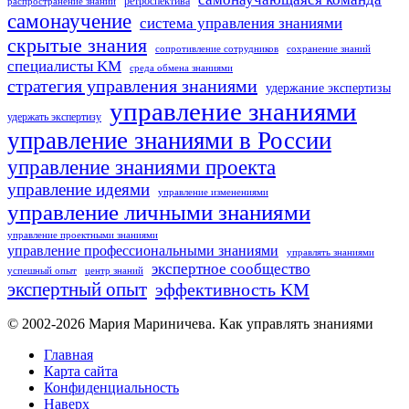
ретроспектива
распространение знаний
самонаучение
система управления знаниями
скрытые знания
сопротивление сотрудников
сохранение знаний
специалисты KM
среда обмена знаниями
стратегия управления знаниями
удержание экспертизы
управление знаниями
удержать экспертизу
управление знаниями в России
управление знаниями проекта
управление идеями
управление изменениями
управление личными знаниями
управление проектными знаниями
управление профессиональными знаниями
управлять знаниями
экспертное сообщество
успешный опыт
центр знаний
экспертный опыт
эффективность KM
© 2002-2026
Мария Мариничева.
Как управлять знаниями
Главная
Карта сайта
Конфиденциальность
Наверх