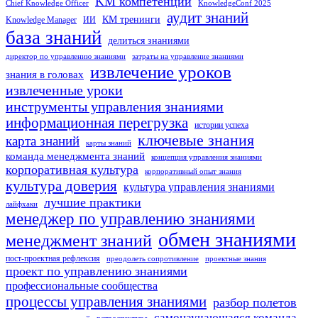
KM компетенции
Chief Knowledge Officer
KnowledgeConf 2025
аудит знаний
КМ тренинги
Knowledge Manager
ИИ
база знаний
делиться знаниями
директор по управлению знаниями
затраты на управление знаниями
извлечение уроков
знания в головах
извлеченные уроки
инструменты управления знаниями
информационная перегрузка
истории успеха
ключевые знания
карта знаний
карты знаний
команда менеджмента знаний
концепция управления знаниями
корпоративная культура
корпоративный опыт знания
культура доверия
культура управления знаниями
лучшие практики
лайфхаки
менеджер по управлению знаниями
обмен знаниями
менеджмент знаний
пост-проектная рефлексия
преодолеть сопротивление
проектные знания
проект по управлению знаниями
профессиональные сообщества
процессы управления знаниями
разбор полетов
самонаучающаяся команда