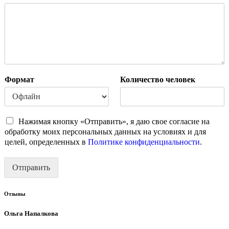
Формат
Количество человек
С
Нажимая кнопку «Отправить», я даю свое согласие на
о
обработку моих персональных данных на условиях и для
г
целей, определенных в
Политике конфиденциальности
.
л
а
Отправить
с
и
е
Отзывы
*
Ольга Напалкова