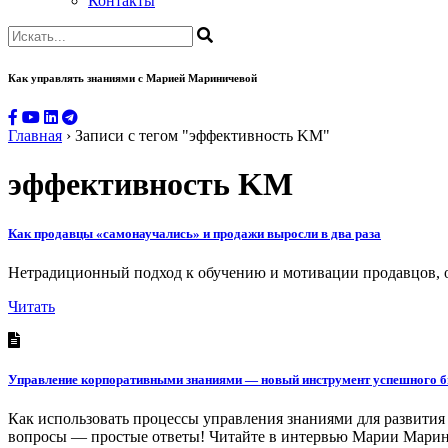
Контакты
Как управлять знаниями
с Марией Мариничевой
Главная
›
Записи с тегом "эффективность KM"
эффективность KM
Как продавцы «самонаучались» и продажи выросли в два раза
Нетрадиционный подход к обучению и мотивации продавцов, о
Читать
Управление корпоративными знаниями — новый инструмент успешного б
Как использовать процессы управления знаниями для развития
вопросы — простые ответы! Читайте в интервью Марии Мари