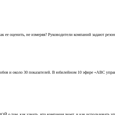
ак ее оценить, не измеряя? Руководители компаний задают резо
обов и около 30 показателей. В юбилейном 10 эфире «АВС упра
как узнать, что компания знает, и как использовать эти з