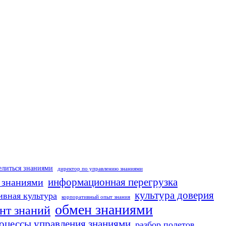
елиться знаниями
директор по управлению знаниями
 знаниями
информационная перегрузка
культура доверия
ивная культура
корпоративный опыт знания
обмен знаниями
нт знаний
оцессы управления знаниями
разбор полетов