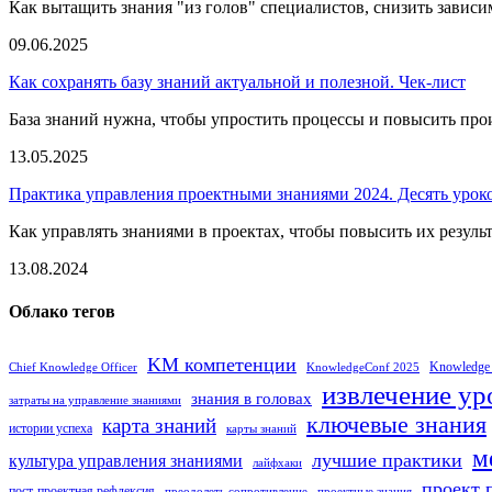
Как вытащить знания "из голов" специалистов, снизить зависим
09.06.2025
Как сохранять базу знаний актуальной и полезной. Чек-лист
База знаний нужна, чтобы упростить процессы и повысить прои
13.05.2025
Практика управления проектными знаниями 2024. Десять урок
Как управлять знаниями в проектах, чтобы повысить их результа
13.08.2024
Облако тегов
KM компетенции
Knowledge
Chief Knowledge Officer
KnowledgeConf 2025
извлечение ур
знания в головах
затраты на управление знаниями
ключевые знания
карта знаний
истории успеха
карты знаний
м
лучшие практики
культура управления знаниями
лайфхаки
проект 
пост-проектная рефлексия
преодолеть сопротивление
проектные знания