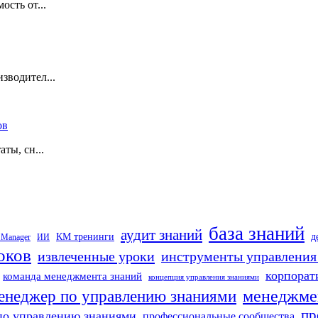
ость от...
зводител...
ов
ты, сн...
база знаний
аудит знаний
д
КМ тренинги
 Manager
ИИ
оков
извлеченные уроки
инструменты управления
корпорат
команда менеджмента знаний
концепция управления знаниями
менеджме
енеджер по управлению знаниями
пр
по управлению знаниями
профессиональные сообщества