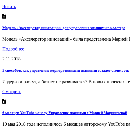
Читать
Модель «Акселератор инноваций» для управления знаниями в кластере
Модель «Акселератор инноваций» была представлена Марией 
Подробнее
2.11.2018
5 способов, как управление корпоративными знаниями создает стоимость
Издержки растут, а бизнес не развивается? В новых проектах 
Смотреть
6 месяцев YouTube каналу Управление знаниями с Марией Мариничевой
10 мая 2018 года исполнилось 6 месяцев авторскому YouTube