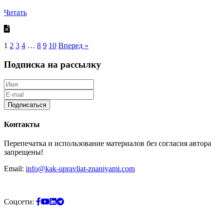
Читать
Страницы
1
2
3
4
…
8
9
10
Вперед »
Подписка на рассылку
Подписаться
Контакты
Перепечатка и использование материалов без согласия автора
запрещены!
Email:
info@kak-upravliat-znaniyami.com
Соцсети: