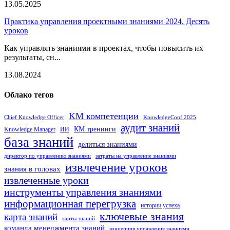
13.05.2025
Практика управления проектными знаниями 2024. Десять
уроков
Как управлять знаниями в проектах, чтобы повысить их
результаты, сн...
13.08.2024
Облако тегов
KM компетенции
Chief Knowledge Officer
KnowledgeConf 2025
аудит знаний
КМ тренинги
Knowledge Manager
ИИ
база знаний
делиться знаниями
директор по управлению знаниями
затраты на управление знаниями
извлечение уроков
знания в головах
извлеченные уроки
инструменты управления знаниями
информационная перегрузка
истории успеха
ключевые знания
карта знаний
карты знаний
команда менеджмента знаний
концепция управления знаниями