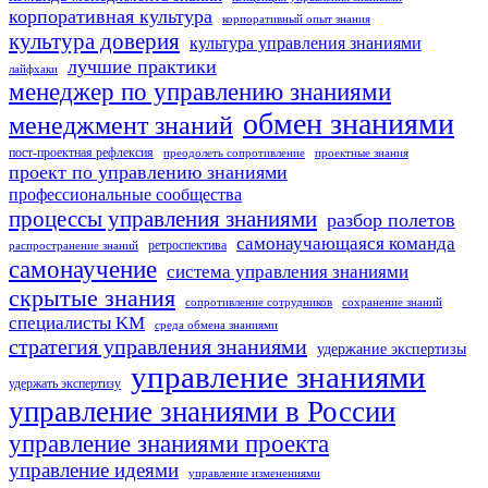
корпоративная культура
корпоративный опыт знания
культура доверия
культура управления знаниями
лучшие практики
лайфхаки
менеджер по управлению знаниями
обмен знаниями
менеджмент знаний
пост-проектная рефлексия
преодолеть сопротивление
проектные знания
проект по управлению знаниями
профессиональные сообщества
процессы управления знаниями
разбор полетов
самонаучающаяся команда
ретроспектива
распространение знаний
самонаучение
система управления знаниями
скрытые знания
сопротивление сотрудников
сохранение знаний
специалисты KM
среда обмена знаниями
стратегия управления знаниями
удержание экспертизы
управление знаниями
удержать экспертизу
управление знаниями в России
управление знаниями проекта
управление идеями
управление изменениями