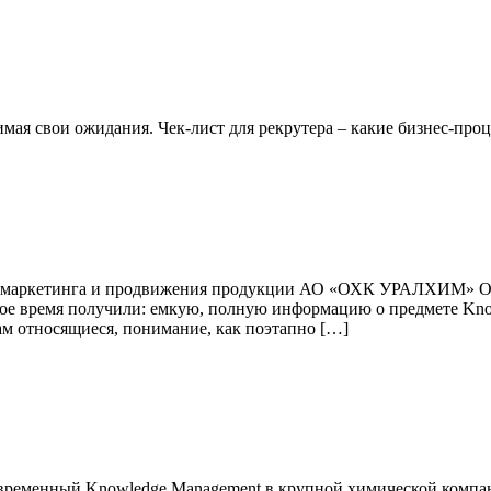
мая свои ожидания. Чек-лист для рекрутера – какие бизнес-про
а маркетинга и продвижения продукции АО «ОХК УРАЛХИМ» Отз
ное время получили: емкую, полную информацию о предмете Kno
м относящиеся, понимание, как поэтапно […]
ременный Knowledge Management в крупной химической компани