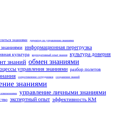
елиться знаниями
директор по управлению знаниями
 знаниями
информационная перегрузка
культура доверия
ивная культура
корпоративный опыт знания
обмен знаниями
нт знаний
оцессы управления знаниями
разбор полетов
знания
сопротивление сотрудников
сохранение знаний
ение знаниями
управление личными знаниями
 изменениями
экспертный опыт
эффективность KM
ство