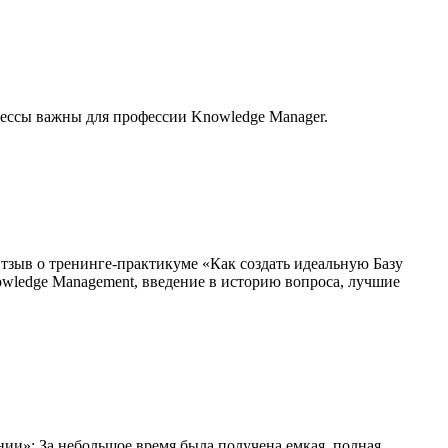
цессы важны для профессии Knowledge Manager.
ыв о тренинге-практикуме «Как создать идеальную Базу
wledge Management, введение в историю вопроса, лучшие
и»: За небольшое время была получена емкая, полная