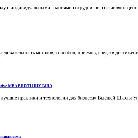
яду с индивидуальными знаниями сотрудников, составляют ценн
ледовательность методов, способов, приемов, средств достижени
xecutive MBA ВШУП НИУ ВШЭ
: лучшие практики и технологии для бизнеса» Высшей Школы 
ии знаниями