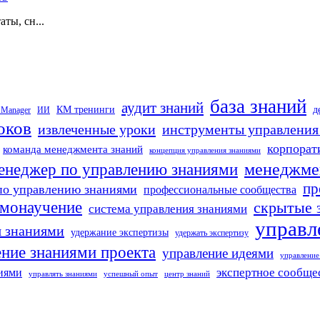
ты, сн...
база знаний
аудит знаний
д
КМ тренинги
 Manager
ИИ
оков
извлеченные уроки
инструменты управления
корпорат
команда менеджмента знаний
концепция управления знаниями
менеджме
енеджер по управлению знаниями
пр
по управлению знаниями
профессиональные сообщества
амонаучение
скрытые 
система управления знаниями
управл
я знаниями
удержание экспертизы
удержать экспертизу
ение знаниями проекта
управление идеями
управление
иями
экспертное сообще
управлять знаниями
успешный опыт
центр знаний