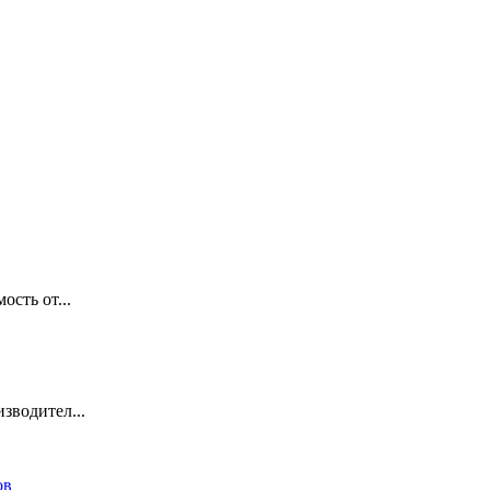
ость от...
зводител...
ов