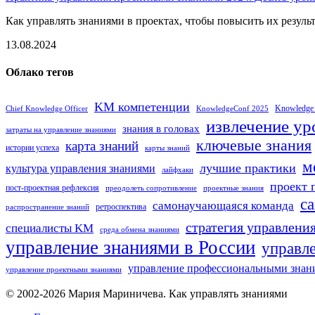
Как управлять знаниями в проектах, чтобы повысить их результа
13.08.2024
Облако тегов
KM компетенции
Knowledge
Chief Knowledge Officer
KnowledgeConf 2025
извлечение ур
знания в головах
затраты на управление знаниями
ключевые знания
карта знаний
истории успеха
карты знаний
м
лучшие практики
культура управления знаниями
лайфхаки
проект 
пост-проектная рефлексия
преодолеть сопротивление
проектные знания
с
самонаучающаяся команда
ретроспектива
распространение знаний
стратегия управлени
специалисты KM
среда обмена знаниями
управление знаниями в России
управл
управление профессиональными знан
управление проектными знаниями
© 2002-2026
Мария Мариничева.
Как управлять знаниями