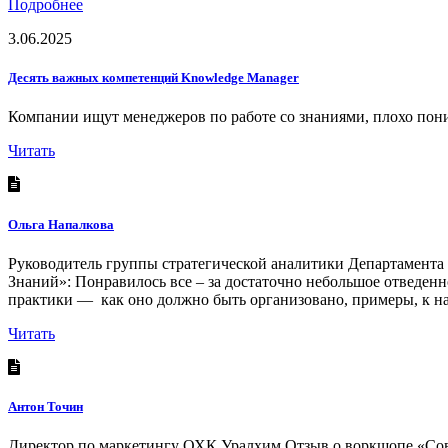
Подробнее
3.06.2025
Десять важных компетенций Knowledge Manager
Компании ищут менеджеров по работе со знаниями, плохо пони
Читать
Ольга Напалкова
Руководитель группы стратегической аналитики Департамент
Знаний»: Понравилось все – за достаточно небольшое отведен
практики — как оно должно быть организовано, примеры, к на
Читать
Антон Точин
Директор по маркетингу ОХК Уралхим Отзыв о воркшопе «Сов