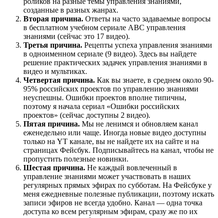
роликов на разные темы управления знаниями,
созданные в разных жанрах.
Вторая причина.
Ответы на часто задаваемые вопросы
в бесплатном учебном сериале АВС управления
знаниями (сейчас это 17 видео).
Третья причина.
Рецепты успеха управления знаниями
в одноименном сериале (9 видео). Здесь вы найдете
решение практических задачек управления знаниями в
видео и мультиках.
Четвертая причина.
Как вы знаете, в среднем около 90-
95% российских проектов по управлению знаниями
неуспешны. Ошибки проектов вполне типичны,
поэтому я начала сериал «Ошибки российских
проектов» (сейчас доступны 2 видео).
Пятая причина.
Мы не ленимся и обновляем канал
еженедельно или чаще. Иногда новые видео доступны
только на YT канале, вы не найдете их на сайте и на
страницах Фейсбук. Подписывайтесь на канал, чтобы не
пропустить полезные новинки.
Шестая причина.
Не каждый вовлеченный в
управление знаниями может участвовать в наших
регулярных прямых эфирах по субботам. На Фейсбуке у
меня ежедневные полезные публикации, поэтому искать
записи эфиров не всегда удобно. Канал — одна точка
доступа ко всем регулярным эфирам, сразу же по их