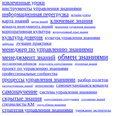
извлеченные уроки
инструменты управления знаниями
информационная перегрузка
истории успеха
ключевые знания
карта знаний
карты знаний
команда менеджмента знаний
концепция управления знаниями
корпоративная культура
корпоративный опыт знания
культура доверия
культура управления знаниями
лучшие практики
лайфхаки
менеджер по управлению знаниями
обмен знаниями
менеджмент знаний
пост-проектная рефлексия
преодолеть сопротивление
проектные знания
проект по управлению знаниями
профессиональные сообщества
процессы управления знаниями
разбор полетов
самонаучающаяся команда
ретроспектива
распространение знаний
самонаучение
система управления знаниями
скрытые знания
сопротивление сотрудников
сохранение знаний
специалисты KM
среда обмена знаниями
стратегия управления знаниями
удержание экспертизы