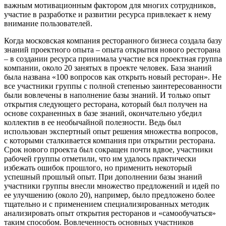
важным мотивационным фактором для многих сотрудников,
участие в разработке и развитии ресурса привлекает к нему
внимание пользователей.
Когда московская компания ресторанного бизнеса создала базу
знаний проектного опыта – опыта открытия нового ресторана
– в создании ресурса принимала участие вся проектная группа
компании, около 20 занятых в проекте человек. База знаний
была названа «100 вопросов как открыть новый ресторан». Не
все участники группы с полной степенью заинтересованности
были вовлечены в наполнение базы знаний. И только опыт
открытия следующего ресторана, который был получен на
основе сохраненных в базе знаний, окончательно убедил
коллектив в ее необычайной полезности. Ведь был
использован экспертный опыт решения множества вопросов,
с которыми сталкивается компания при открытии ресторана.
Срок нового проекта был сокращен почти вдвое, участники
рабочей группы отметили, что им удалось практически
избежать ошибок прошлого, но применить некоторый
успешный прошлый опыт. При дополнении базы знаний
участники группы внесли множество предложений и идей по
ее улучшению (около 20), например, было предложено более
тщательно и с применением специализированных методик
анализировать опыт открытия ресторанов и «самообучаться»
таким способом. Вовлеченность основных участников