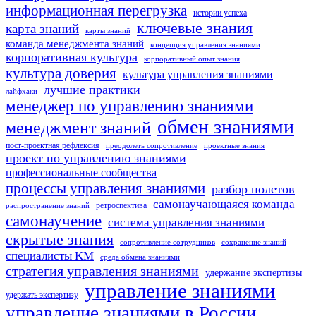
информационная перегрузка
истории успеха
ключевые знания
карта знаний
карты знаний
команда менеджмента знаний
концепция управления знаниями
корпоративная культура
корпоративный опыт знания
культура доверия
культура управления знаниями
лучшие практики
лайфхаки
менеджер по управлению знаниями
обмен знаниями
менеджмент знаний
пост-проектная рефлексия
преодолеть сопротивление
проектные знания
проект по управлению знаниями
профессиональные сообщества
процессы управления знаниями
разбор полетов
самонаучающаяся команда
ретроспектива
распространение знаний
самонаучение
система управления знаниями
скрытые знания
сопротивление сотрудников
сохранение знаний
специалисты KM
среда обмена знаниями
стратегия управления знаниями
удержание экспертизы
управление знаниями
удержать экспертизу
управление знаниями в России