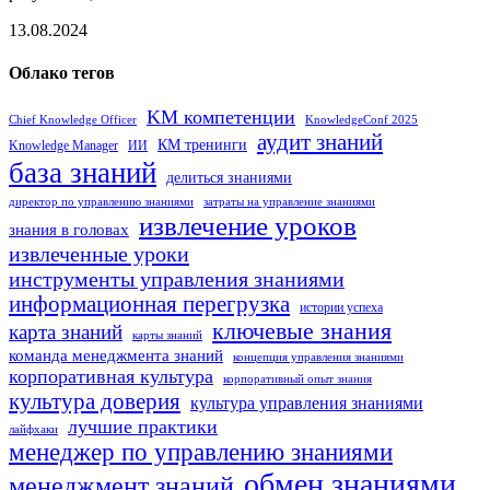
13.08.2024
Облако тегов
KM компетенции
Chief Knowledge Officer
KnowledgeConf 2025
аудит знаний
КМ тренинги
Knowledge Manager
ИИ
база знаний
делиться знаниями
директор по управлению знаниями
затраты на управление знаниями
извлечение уроков
знания в головах
извлеченные уроки
инструменты управления знаниями
информационная перегрузка
истории успеха
ключевые знания
карта знаний
карты знаний
команда менеджмента знаний
концепция управления знаниями
корпоративная культура
корпоративный опыт знания
культура доверия
культура управления знаниями
лучшие практики
лайфхаки
менеджер по управлению знаниями
обмен знаниями
менеджмент знаний