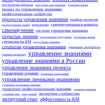
пост-проектная рефлексия
преодолеть сопротивление
проектные знания
проект по управлению знаниями
профессиональные сообщества
процессы управления знаниями
разбор полетов
самонаучающаяся команда
ретроспектива
распространение знаний
самонаучение
система управления знаниями
скрытые знания
сопротивление сотрудников
сохранение знаний
специалисты KM
среда обмена знаниями
стратегия управления знаниями
удержание экспертизы
управление знаниями
удержать экспертизу
управление знаниями в России
управление знаниями проекта
управление идеями
управление изменениями
управление личными знаниями
управление проектными знаниями
управление профессиональными знаниями
управлять знаниями
экспертное сообщество
успешный опыт
центр знаний
экспертный опыт
эффективность KM