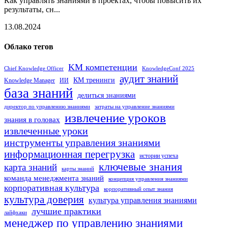
Как управлять знаниями в проектах, чтобы повысить их
результаты, сн...
13.08.2024
Облако тегов
KM компетенции
Chief Knowledge Officer
KnowledgeConf 2025
аудит знаний
КМ тренинги
Knowledge Manager
ИИ
база знаний
делиться знаниями
директор по управлению знаниями
затраты на управление знаниями
извлечение уроков
знания в головах
извлеченные уроки
инструменты управления знаниями
информационная перегрузка
истории успеха
ключевые знания
карта знаний
карты знаний
команда менеджмента знаний
концепция управления знаниями
корпоративная культура
корпоративный опыт знания
культура доверия
культура управления знаниями
лучшие практики
лайфхаки
менеджер по управлению знаниями