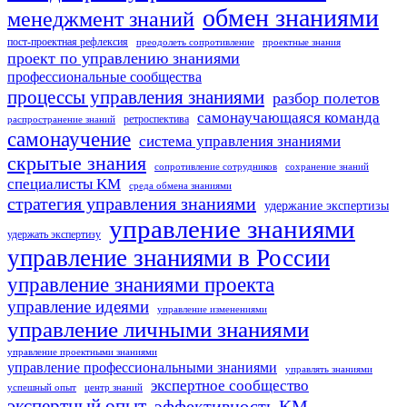
обмен знаниями
менеджмент знаний
пост-проектная рефлексия
преодолеть сопротивление
проектные знания
проект по управлению знаниями
профессиональные сообщества
процессы управления знаниями
разбор полетов
самонаучающаяся команда
ретроспектива
распространение знаний
самонаучение
система управления знаниями
скрытые знания
сопротивление сотрудников
сохранение знаний
специалисты KM
среда обмена знаниями
стратегия управления знаниями
удержание экспертизы
управление знаниями
удержать экспертизу
управление знаниями в России
управление знаниями проекта
управление идеями
управление изменениями
управление личными знаниями
управление проектными знаниями
управление профессиональными знаниями
управлять знаниями
экспертное сообщество
успешный опыт
центр знаний
экспертный опыт
эффективность KM