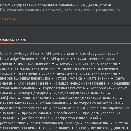
Практика управления проектными знаниями 2024. Десять уроков
Как управлять знаниями в проектах, чтобы повысить их результаты, сн...
13.08.2024
ОБЛАКО ТЕГОВ
Chief Knowledge Officer
KM компетенции
KnowledgeConf 2025
Knowledge Manager
ИИ
КМ тренинги
аудит знаний
база
знаний
делиться знаниями
директор по управлению знаниями
затраты на управление знаниями
знания в головах
извлечение
уроков
извлеченные уроки
инструменты управления знаниями
информационная перегрузка
истории успеха
карта знаний
карты
знаний
ключевые знания
команда менеджмента знаний
концепция
управления знаниями
корпоративная культура
корпоративный опыт
знания
культура доверия
культура управления знаниями
лайфхаки
лучшие практики
менеджер по управлению знаниями
менеджмент знаний
обмен знаниями
пост-проектная рефлексия
преодолеть сопротивление
проектные знания
проект по управлению
знаниями
профессиональные сообщества
процессы управления
знаниями
разбор полетов
распространение знаний
ретроспектива
самонаучающаяся команда
самонаучение
система
управления знаниями
скрытые знания
сопротивление сотрудников