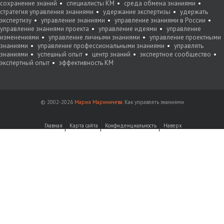
сохранение знаний
специалисты KM
среда обмена знаниями
стратегия управления знаниями
удержание экспертизы
удержать
экспертизу
управление знаниями
управление знаниями в России
управление знаниями проекта
управление идеями
управление
изменениями
управление личными знаниями
управление проектными
знаниями
управление профессиональными знаниями
управлять
знаниями
успешный опыт
центр знаний
экспертное сообщество
экспертный опыт
эффективность KM
© 2002-2026
Мария Мариничева.
Как управлять знаниями
Главная
Карта сайта
Конфиденциальность
Наверх