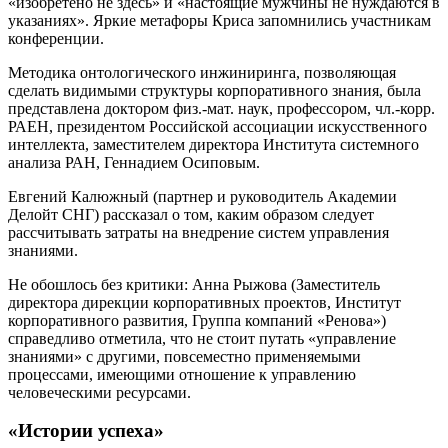
«изобретено не здесь» и «настоящие мужчины не нуждаются в
указаниях». Яркие метафоры Криса запомнились участникам
конференции.
Методика онтологического инжиниринга, позволяющая
сделать видимыми структуры корпоративного знания, была
представлена доктором физ.-мат. наук, профессором, чл.-корр.
РАЕН, президентом Российской ассоциации искусственного
интеллекта, заместителем директора Института системного
анализа РАН, Геннадием Осиповым.
Евгений Калюжный (партнер и руководитель Академии
Делойт СНГ) рассказал о том, каким образом следует
рассчитывать затраты на внедрение систем управления
знаниями.
Не обошлось без критики: Анна Рыжова (Заместитель
директора дирекции корпоративных проектов, Институт
корпоративного развития, Группа компаний «Ренова»)
справедливо отметила, что не стоит путать «управление
знаниями» с другими, повсеместно применяемыми
процессами, имеющими отношение к управлению
человеческими ресурсами.
«Истории успеха»