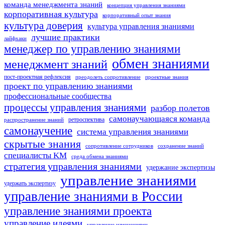
команда менеджмента знаний
концепция управления знаниями
корпоративная культура
корпоративный опыт знания
культура доверия
культура управления знаниями
лучшие практики
лайфхаки
менеджер по управлению знаниями
обмен знаниями
менеджмент знаний
пост-проектная рефлексия
преодолеть сопротивление
проектные знания
проект по управлению знаниями
профессиональные сообщества
процессы управления знаниями
разбор полетов
самонаучающаяся команда
ретроспектива
распространение знаний
самонаучение
система управления знаниями
скрытые знания
сопротивление сотрудников
сохранение знаний
специалисты KM
среда обмена знаниями
стратегия управления знаниями
удержание экспертизы
управление знаниями
удержать экспертизу
управление знаниями в России
управление знаниями проекта
управление идеями
управление изменениями