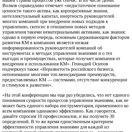
нашей страны процессов уже сейчас. В их числе Денис
Волков справедливо отмечает «недостаточное понимание
ценности такого актива, как корпоративные знания,
интеллектуальный капитал, инертность руководителей
многих компаний при внедрении новых подходов к
управлению, скепсис в отношении новых методов
управления такими нематериальными активами, как знания;
однако в первую очередь, основным сдерживающим фактором
развития КМ в компаниях является низкая
информированность руководителей компаний об
инструментах и методах управления знаниями и о тех
выгодах и преимуществах, которые получает компания от
внедрения и использования КМ». Геннадий Осипов
подчеркнул также «Неразвитость российского бизнеса,
непонимание многими топ-менеджерами преимуществ,
предоставляемых КМ — системами, отсутствие конкуренции
и стимулов к развитию».
«На этой конференции мы еще раз убедились, что нет единого
понимания сущности процессов управления знаниями, как не
может быть единого набора инструментария, применимого ко
всем компаниям одинаково эффективно. Как говорится,
давайте спросим 10 профессионалов, и вы получите 30
определений. В то же время единственным критерием
эффективности управления знаниями для каждой из