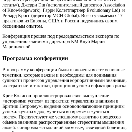
летать»), Джерри Эш (исполнительный директор Association
of Knowledgework), Гарри Колет(партнер Evolutionary Ltd) и
Ричард Кросс (директор MCH Global). Всего уважаемых 17
практиков из Европы, США и России поделились своим
бесценным опытом.
Конференция прошла под председательством эксперта по
управлению знаниями директора КМ Клуб Марии
Мариничевой.
Программа конференции
В программу конференции были включены все те основные
тематики, которые важны и необходимы для понимания
сущности процессов управления корпоративными знаниями,
их стратегии и тактики, принципов успеха и факторов риска.
Крис Колисон проиллюстрировал свое выступление
«историями успеха» из практики управления знаниями в
Бритиш Петролеум, выделив основополагающие принципы
успеха: «учиться до», «учиться во время» и «учиться
после». Препятствуют же успешному развитию процессов
обмена знаниями распространенные стереотипы мышления
людей: синдромы «стыдливой мимозы», «звездной болезни»,