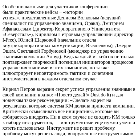
Особенно важными для участников конференции
были практические кейсы – «истории
успеха», представленные Денисом Волковым (ведущий
специалист по управлению знаниями, Оракл), Дмитрием
Афанасьевым (директор Корпоративного Университета
«Северсталь»), Кириллом Петровым (управляющий директор
I-Free), Юлией Шарковой (начальник отдела
внутрикорпоративных коммуникаций, Вымпелком), Джерри
Эшем, Светланой Горбуновой (менеджер по управлению
знаниями компании Алруд). Ведь каждый из кейсов не только
подтверждает творческий потенциал инициаторов процессов
управления знаниями в этих компаниях, но также
иллюстрирует неповторимость тактики и сочетания
инструментария в каждом отдельном случае.
Кирилл Петров выразил секрет успеха управления знаниями в
своей компании кратко: «Просто делай!» (Just do it) и дал
новичкам такие рекомендации: «Сделать акцент на
результатах, которые система KM должна принести компании.
Критически осмысливать все инициативы, которые вы
собираетесь внедрять. Ни в коем случае не сводить KM только
к набору инструментов, — инструментами еще нужно уметь и
хотеть пользоваться. Инструмент не решит проблему,
проблему могут решить люди, вооруженные инструментами».