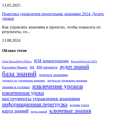
13.05.2025
Практика управления проектными знаниями 2024. Десять
уроков
Как управлять знаниями в проектах, чтобы повысить их
результаты, сн...
13.08.2024
Облако тегов
KM компетенции
Chief Knowledge Officer
KnowledgeConf 2025
аудит знаний
КМ тренинги
Knowledge Manager
ИИ
база знаний
делиться знаниями
директор по управлению знаниями
затраты на управление знаниями
извлечение уроков
знания в головах
извлеченные уроки
инструменты управления знаниями
информационная перегрузка
истории успеха
ключевые знания
карта знаний
карты знаний