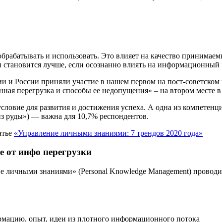
брабатывать и использовать. Это влияет на качество принимае
и становится лучше, если осознанно влиять на информационный 
нии и России приняли участие в нашем первом на пост-советско
нная перегрузка и способы ее недопущения» – на втором месте
 условие для развития и достижения успеха. А одна из компете
з руды») — важна для 10,7% респондентов.
атье
«Управление личными знаниями: 7 трендов 2020 года»
е от инфо перегрузки
е личными знаниями» (Personal Knowledge Management) проводит
ормацию, опыт, идеи из плотного информационного потока