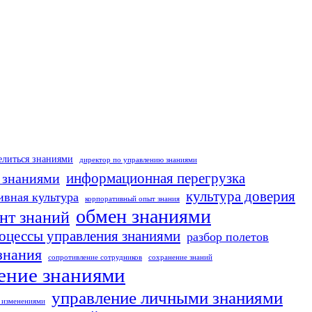
елиться знаниями
директор по управлению знаниями
 знаниями
информационная перегрузка
культура доверия
ивная культура
корпоративный опыт знания
обмен знаниями
нт знаний
оцессы управления знаниями
разбор полетов
знания
сопротивление сотрудников
сохранение знаний
ение знаниями
управление личными знаниями
 изменениями