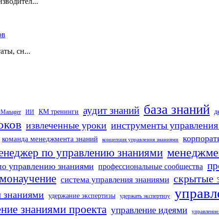
зводител...
ов
ты, сн...
база знаний
аудит знаний
д
КМ тренинги
 Manager
ИИ
оков
извлеченные уроки
инструменты управления
корпорат
команда менеджмента знаний
концепция управления знаниями
менеджме
енеджер по управлению знаниями
пр
по управлению знаниями
профессиональные сообщества
амонаучение
скрытые 
система управления знаниями
управл
я знаниями
удержание экспертизы
удержать экспертизу
ение знаниями проекта
управление идеями
управление