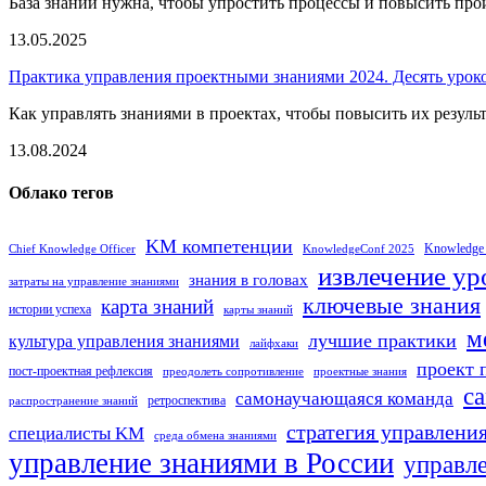
База знаний нужна, чтобы упростить процессы и повысить прои
13.05.2025
Практика управления проектными знаниями 2024. Десять урок
Как управлять знаниями в проектах, чтобы повысить их результа
13.08.2024
Облако тегов
KM компетенции
Knowledge
Chief Knowledge Officer
KnowledgeConf 2025
извлечение ур
знания в головах
затраты на управление знаниями
ключевые знания
карта знаний
истории успеха
карты знаний
м
лучшие практики
культура управления знаниями
лайфхаки
проект 
пост-проектная рефлексия
преодолеть сопротивление
проектные знания
с
самонаучающаяся команда
ретроспектива
распространение знаний
стратегия управлени
специалисты KM
среда обмена знаниями
управление знаниями в России
управл